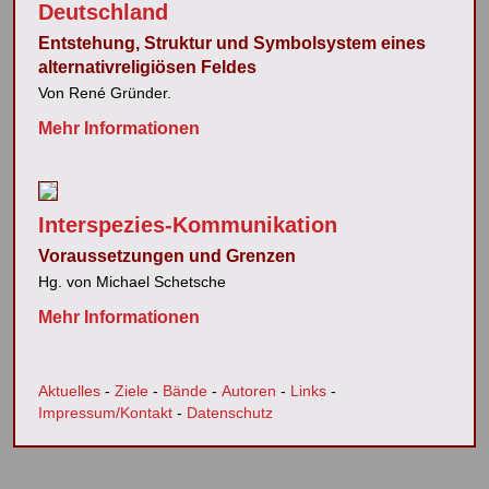
Deutschland
Entstehung, Struktur und Symbol­system eines
alternativ­religiösen Feldes
Von René Gründer.
Mehr Informationen
Interspezies-Kommuni­kation
Voraus­setzun­gen und Grenzen
Hg. von Michael Schetsche
Mehr Informationen
Aktuelles
-
Ziele
-
Bände
-
Autoren
-
Links
-
Impressum/Kontakt
-
Datenschutz